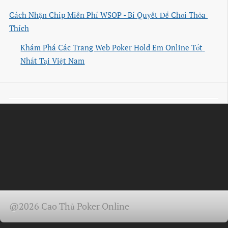
Cách Nhận Chip Miễn Phí WSOP - Bí Quyết Để Chơi Thỏa 
Thích
Khám Phá Các Trang Web Poker Hold Em Online Tốt 
Nhất Tại Việt Nam
@2026 Cao Thủ Poker Online