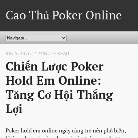
Cao Thủ Poker Online
JUN 5, 2026 - 1 MINUTE READ
Chiến Lược Poker
Hold Em Online:
Tăng Cơ Hội Thắng
Lợi
Poker hold em online ngày càng trở nên phổ biến,