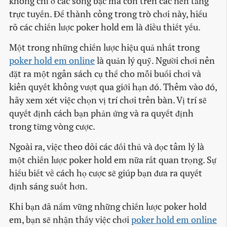
không chỉ ở các sòng bạc mà còn trên các nền tảng
trực tuyến. Để thành công trong trò chơi này, hiểu
rõ các chiến lược poker hold em là điều thiết yếu.
Một trong những chiến lược hiệu quả nhất trong
poker hold em online
là quản lý quỹ. Người chơi nên
đặt ra một ngân sách cụ thể cho mỗi buổi chơi và
kiên quyết không vượt qua giới hạn đó. Thêm vào đó,
hãy xem xét việc chọn vị trí chơi trên bàn. Vị trí sẽ
quyết định cách bạn phản ứng và ra quyết định
trong từng vòng cược.
Ngoài ra, việc theo dõi các đối thủ và đọc tâm lý là
một chiến lược poker hold em nữa rất quan trọng. Sự
hiểu biết về cách họ cược sẽ giúp bạn đưa ra quyết
định sáng suốt hơn.
Khi bạn đã nắm vững những chiến lược poker hold
em, bạn sẽ nhận thấy việc chơi
poker hold em online