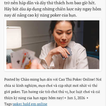
trở nên hấp dẫn và đầy thử thách hơn bao giờ hết.
Hãy bắt đầu áp dụng những chiến lược này ngay hôm
nay để nâng cao kỹ năng poker của bạn.
Posted by
Chào mừng bạn đến với Cao Thủ Poker Online! Nơi
chia sẻ kinh nghiệm, mẹo chơi và cập nhật mới nhất về thế
giới poker. Tận hưởng các trò chơi thú vị, học luật chơi và cải
thiện kỹ năng của bạn ngay hôm nay!
Jun 5, 2026
Tags:
poker hold em online