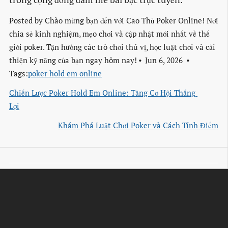
Posted by
Chào mừng bạn đến với Cao Thủ Poker Online! Nơi
chia sẻ kinh nghiệm, mẹo chơi và cập nhật mới nhất về thế
giới poker. Tận hưởng các trò chơi thú vị, học luật chơi và cải
thiện kỹ năng của bạn ngay hôm nay!
Jun 6, 2026
Tags:
poker hold em online
Chiến Lược Poker Hold Em Online: Tăng Cơ Hội Thắng 
Lợi
Khám Phá Luật Chơi Poker và Cách Tính Điểm