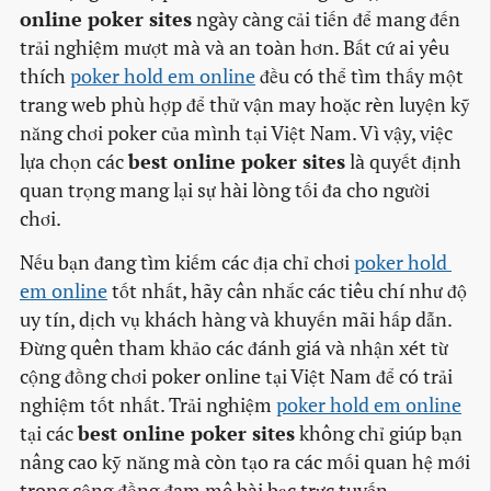
online poker sites
ngày càng cải tiến để mang đến
trải nghiệm mượt mà và an toàn hơn. Bất cứ ai yêu
thích
poker hold em online
đều có thể tìm thấy một
trang web phù hợp để thử vận may hoặc rèn luyện kỹ
năng chơi poker của mình tại Việt Nam. Vì vậy, việc
lựa chọn các
best online poker sites
là quyết định
quan trọng mang lại sự hài lòng tối đa cho người
chơi.
Nếu bạn đang tìm kiếm các địa chỉ chơi
poker hold 
em online
tốt nhất, hãy cân nhắc các tiêu chí như độ
uy tín, dịch vụ khách hàng và khuyến mãi hấp dẫn.
Đừng quên tham khảo các đánh giá và nhận xét từ
cộng đồng chơi poker online tại Việt Nam để có trải
nghiệm tốt nhất. Trải nghiệm
poker hold em online
tại các
best online poker sites
không chỉ giúp bạn
nâng cao kỹ năng mà còn tạo ra các mối quan hệ mới
trong cộng đồng đam mê bài bạc trực tuyến.