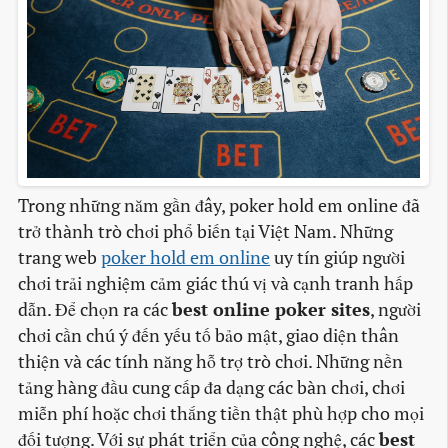
Trong những năm gần đây, poker hold em online đã
trở thành trò chơi phổ biến tại Việt Nam. Những
trang web
poker hold em online
uy tín giúp người
chơi trải nghiệm cảm giác thú vị và cạnh tranh hấp
dẫn. Để chọn ra các
best online poker sites
, người
chơi cần chú ý đến yếu tố bảo mật, giao diện thân
thiện và các tính năng hỗ trợ trò chơi. Những nền
tảng hàng đầu cung cấp đa dạng các bàn chơi, chơi
miễn phí hoặc chơi thắng tiền thật phù hợp cho mọi
đối tượng. Với sự phát triển của công nghệ, các
best