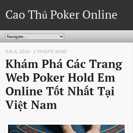
Cao Thủ Poker Online
JUN 6, 2026 - 2 MINUTE READ
Khám Phá Các Trang
Web Poker Hold Em
Online Tốt Nhất Tại
Việt Nam