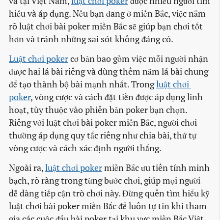
và tại Việt Nam,
luật chơi poker
được nhiều người tìm
hiểu và áp dụng. Nếu bạn đang ở miền Bắc, việc nắm
rõ luật chơi bài poker miền Bắc sẽ giúp bạn chơi tốt
hơn và tránh những sai sót không đáng có.
Luật chơi poker
cơ bản bao gồm việc mỗi người nhận
được hai lá bài riêng và dùng thêm năm lá bài chung
để tạo thành bộ bài mạnh nhất. Trong
luật chơi 
poker
, vòng cược và cách đặt tiền được áp dụng linh
hoạt, tùy thuộc vào phiên bản poker bạn chọn.
Riêng với luật chơi bài poker miền Bắc, người chơi
thường áp dụng quy tắc riêng như chia bài, thứ tự
vòng cược và cách xác định người thắng.
Ngoài ra,
luật chơi poker
miền Bắc ưu tiên tính minh
bạch, rõ ràng trong từng bước chơi, giúp mọi người
dễ dàng tiếp cận trò chơi này. Đừng quên tìm hiểu kỹ
luật chơi bài poker miền Bắc để luôn tự tin khi tham
gia các cuộc đấu bài poker tại khu vực miền Bắc Việt