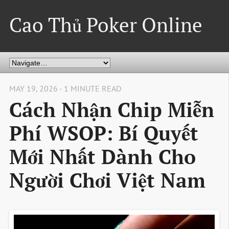
Cao Thủ Poker Online
MAY 19, 2026 - 1 MINUTE READ
Cách Nhận Chip Miễn
Phí WSOP: Bí Quyết
Mới Nhất Dành Cho
Người Chơi Việt Nam