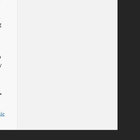
ì
g
b
y
Bắc