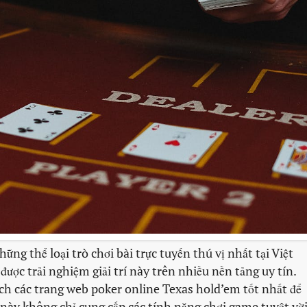
ng thể loại trò chơi bài trực tuyến thú vị nhất tại Việt
ợc trải nghiệm giải trí này trên nhiều nền tảng uy tín.
ch các trang web poker online Texas hold’em tốt nhất để
 này không chỉ cung cấp các tính năng chơi game tuyệt vờ