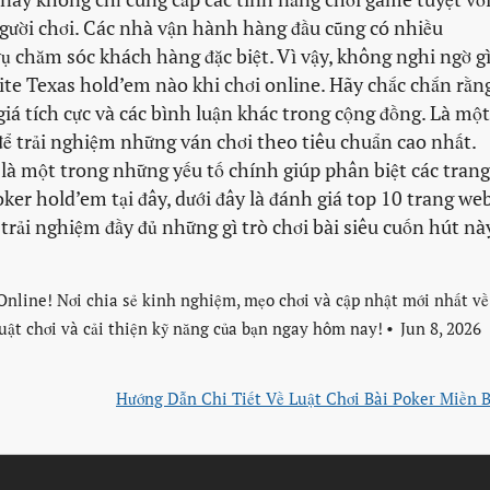
người chơi. Các nhà vận hành hàng đầu cũng có nhiều
ụ chăm sóc khách hàng đặc biệt. Vì vậy, không nghi ngờ g
te Texas hold’em nào khi chơi online. Hãy chắc chắn rằn
iá tích cực và các bình luận khác trong cộng đồng. Là một
để trải nghiệm những ván chơi theo tiêu chuẩn cao nhất.
là một trong những yếu tố chính giúp phân biệt các trang
poker hold’em tại đây, dưới đây là đánh giá top 10 trang we
trải nghiệm đầy đủ những gì trò chơi bài siêu cuốn hút nà
nline! Nơi chia sẻ kinh nghiệm, mẹo chơi và cập nhật mới nhất về
 luật chơi và cải thiện kỹ năng của bạn ngay hôm nay!
Jun 8, 2026
Hướng Dẫn Chi Tiết Về Luật Chơi Bài Poker Miền 