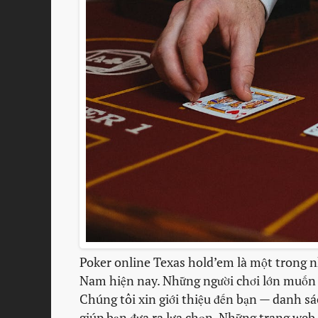
Poker online Texas hold’em là một trong nhữ
Nam hiện nay. Những người chơi lớn muốn đư
Chúng tôi xin giới thiệu đến bạn — danh sá
giúp bạn đưa ra lựa chọn. Những trang web